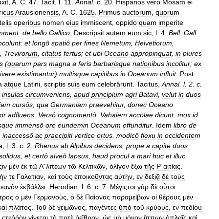
xit
,
A
.
C
.
47
.
Tacit
.
l
.
11
.
Annal
.
c
.
20
.
Hispanos
vero
Mosam
ei
ricus
Arausionensis
,
A
.
C
.
1625
.
Primus
auctorum
,
quorum
telis
operibus
nomen
eius
immiscent
,
oppido
quam
imperite
mment
.
de
bello
Gallico
,
Descripsit
autem
eum
sic
,
l
.
4
.
Bell
.
Gall
.
ncolunt:
et
longô
spatiô
per
fines
Nemetum
,
Helvetiorum
,
,
Trevirorum
,
citatus
fertus
;
et
ubi
Oceano
appropinquat
,
in
plures
is
(
quarum
pars
magna
a
feris
barbarisque
nationibus
incolitur
;
ex
ivere
existimantur
)
multisque
capitibus
in
Oceanum
influit
.
Post
a
atque
Latini
,
scriptis
suis
eum
celebrârunt
.
Tacitus
,
Annal
.
l
.
2
.
c
.
insulas
circumveniens
,
apud
principium
agri
Batavi
,
velut
in
duos
tiam
cursûs
,
qua
Germaniam
praevehitur
,
donec
Oceano
ior
adfluens
.
Versô
cognomentô
,
Vahalem
accolae
dicunt:
mox
id
sque
immensô
ore
eundemin
Oceanum
effunditur
.
Idem
libro
de
m
inaccessô
ac
praecipiti
vertice
ortus
.
modicô
flexu
in
occidentem
a
,
l
.
3
.
c
.
2
.
Rhenus
ab
Alpibus
decidens
,
prope
a
capite
duos
solidus
,
et
certô
alveô
lapsus
,
haud
procul
a
mari
huc
et
illuc
ιν
μὲν
ἐκ
τῶ
Α῎λπεων
τῶ
Κελτικῶν
,
ὀλίγον
ἔξω
τῆς
Ρ῾αιτίας
.
ὴν
τε
Γαλατιαν
,
καὶ
τοὺς
ἐποικοῦντας
αὐτὴν
,
εν
δεξιᾷ
δὲ
τοὺς
κεανὸν
ἐκβάλλει
.
Herodian
.
l
.
6
.
c
.
7
.
Μέγιςτοι
γὰρ
δὲ
οὗτοι
ςτρος
ὁ
μὲν
Γερμανοὺς
,
ὁ
δὲ
Παίονας
παραμείβων
οἱ
θέρους
μὲν
καὶ
πλάτος
.
Τοῦ
δὲ
χειμῶνος
,
παγέντες
ὑπὸ
τοῦ
κρύους
,
εν
πεδίου
ςτεῤῥὸν
γίνεται
τὸ
ποτὲ
ῥεῖθρον
,
ὡς
μὴ
μόνον
ἵππων
ὁπλαῖς
καὶ