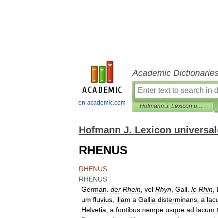
Academic Dictionarie
en-academic.com
Hofmann J. Lexicon universale
Hofmann J. Lexicon universal
RHENUS
RHENUS
RHENUS
German
.
der
Rhein
,
vel
Rhyn
,
Gall
.
le
Rhin
,
um
fluvius
,
illam
a
Gallia
disterminans
,
a
lac
Helvetia
,
a
fontibus
nempe
usque
ad
lacum