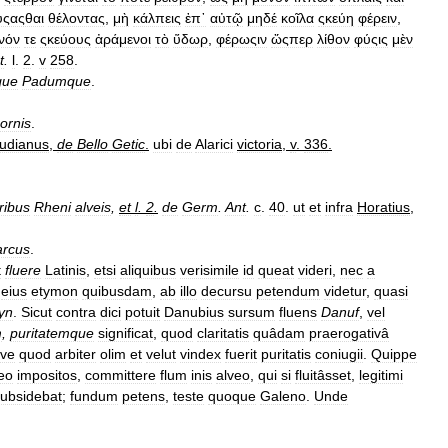
ύςαςθαι
θέλοντας
,
μὴ
κάλπεις
ἐπ᾿
αὐτῷ
μηδέ
κοῖλα
ςκεύη
φέρειν
,
νόν
τε
ςκεύους
ἀράμενοι
τὸ
ὕδωρ
,
φέρωςιν
ὥςπερ
λίθον
φύςις
μὲν
t
.
l
.
2
.
v
258
.
que
Padumque
.
cornis
.
udianus
,
de
Bello
Getic
.
ubi
de
Alarici
victoria
,
v
.
336
.
tribus
Rheni
alveis
,
et
l
.
2
.
de
Germ
.
Ant
.
c
.
40
.
ut
et
infra
Horatius
,
arcus
.
t
fluere
Latinis
,
etsi
aliquibus
verisimile
id
queat
videri
,
nec
a
eius
etymon
quibusdam
,
ab
illo
decursu
petendum
videtur
,
quasi
yn
.
Sicut
contra
dici
potuit
Danubius
sursum
fluens
Danuf
,
vel
m
,
puritatemque
significat
,
quod
claritatis
quâdam
praerogativâ
ive
quod
arbiter
olim
et
velut
vindex
fuerit
puritatis
coniugii
.
Quippe
eo
impositos
,
committere
flum
inis
alveo
,
qui
si
fluitâsset
,
legitimi
ubsidebat
;
fundum
petens
,
teste
quoque
Galeno
.
Unde