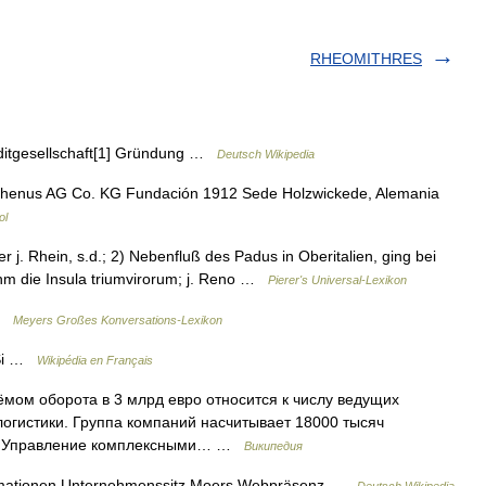
RHEOMITHRES
tgesellschaft[1] Gründung …
Deutsch Wikipedia
Rhenus AG Co. KG Fundación 1912 Sede Holzwickede, Alemania
ol
j. Rhein, s.d.; 2) Nebenfluß des Padus in Oberitalien, ging bei
ihm die Insula triumvirorum; j. Reno …
Pierer's Universal-Lexikon
 …
Meyers Großes Konversations-Lexikon
 Si …
Wikipédia en Français
мом оборота в 3 млрд евро относится к числу ведущих
логистики. Группа компаний насчитывает 18000 тысяч
ах. Управление комплексными… …
Википедия
mationen Unternehmenssitz Moers Webpräsenz …