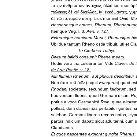
ποςὶν
ἀνθρώπων
ἀντέχειν
,
ἀλλὰ
καὶ
τοὺς
ἁρ
πελέκεις
δὲ
καὶ
δικέλλας
,
ἵν᾿
ἐκκόψαντες
,
γυμ
δὲ
τῶ
ποταμῶν
αὕτη
.
Eius
meminit
Ovid
.
Me
Hesperiosque
amnes
,
Rhenum
,
Rhodanum
Itemque
Virg
.
l
.
8
.
Aen
.
v
.
727
.
Extremique
hominum
Morini
,
Rhenusque
bi
Ubi
due
tantum
Rheno
ostia
tribuit
,
uti
et
Cla
——— ———
Te
Cimbrica
Tethys
Divisum
bifidô
consumit
Rhene
meatu
.
Hodie
vero
tria
celebrantur
.
Vide
Cluver
.
de
de
Arte
Poetic
.
v
.
18
.
Aut
flumen
Rhenum
,
aut
pluvius
describitur
Non
ἀπὸ
τοῦ
ῤεῖν
(
inquit
Fungerus
)
quod
es
Rhodani
societate
,
secundum
Isidorum
,
sed
huc
versum
fluens
,
quod
Germani
dicunt
Re
potius
a
voce
Germanicâ
Rein
,
quae
nitore
polleat
,
dum
clarissimas
perlabitur
gentes:
s
solebant
Germani
liberos
recens
natos
,
clyp
partûs
indicium
dabat
;
sicut
adulterini
,
cum
s
Claudianus:
Et
quos
nascentes
explorat
gurgite
Rhenus
.