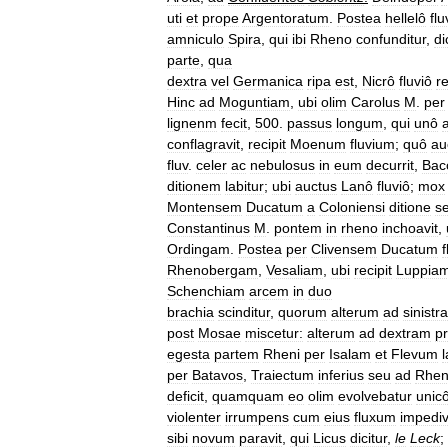
uti
et
prope
Argentoratum
.
Postea
hellelô
flu
amniculo
Spira
,
qui
ibi
Rheno
confunditur
,
di
parte
,
qua
dextra
vel
Germanica
ripa
est
,
Nicrô
fluviô
r
Hinc
ad
Moguntiam
,
ubi
olim
Carolus
M
.
per
lignenm
fecit
,
500
.
passus
longum
,
qui
unô
conflagravit
,
recipit
Moenum
fluvium
;
quô
au
fluv
.
celer
ac
nebulosus
in
eum
decurrit
,
Bac
ditionem
labitur
;
ubi
auctus
Lanô
fluviô
;
mox
Montensem
Ducatum
a
Coloniensi
ditione
s
Constantinus
M
.
pontem
in
rheno
inchoavit
,
Ordingam
.
Postea
per
Clivensem
Ducatum
Rhenobergam
,
Vesaliam
,
ubi
recipit
Luppia
Schenchiam
arcem
in
duo
brachia
scinditur
,
quorum
alterum
ad
sinistr
post
Mosae
miscetur:
alterum
ad
dextram
p
egesta
partem
Rheni
per
Isalam
et
Flevum
per
Batavos
,
Traiectum
inferius
seu
ad
Rhe
deficit
,
quamquam
eo
olim
evolvebatur
unic
violenter
irrumpens
cum
eius
fluxum
impediv
sibi
novum
paravit
,
qui
Licus
dicitur
,
le
Leck
;