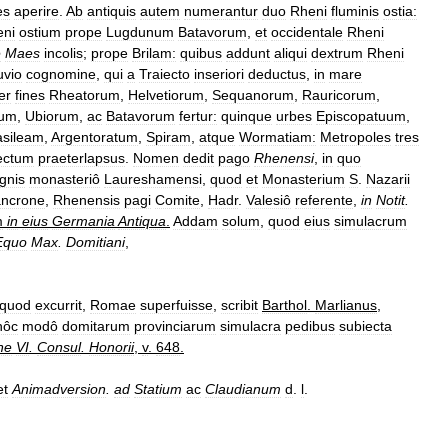
es
aperire
.
Ab
antiquis
autem
numerantur
duo
Rheni
fluminis
ostia:
eni
ostium
prope
Lugdunum
Batavorum
,
et
occidentale
Rheni
e
Maes
incolis
;
prope
Brilam:
quibus
addunt
aliqui
dextrum
Rheni
uvio
cognomine
,
qui
a
Traiecto
inseriori
deductus
,
in
mare
er
fines
Rheatorum
,
Helvetiorum
,
Sequanorum
,
Rauricorum
,
rum
,
Ubiorum
,
ac
Batavorum
fertur:
quinque
urbes
Episcopatuum
,
asileam
,
Argentoratum
,
Spiram
,
atque
Wormatiam:
Metropoles
tres
ectum
praeterlapsus
.
Nomen
dedit
pago
Rhenensi
,
in
quo
ignis
monasteriô
Laureshamensi
,
quod
et
Monasterium
S
.
Nazarii
ncrone
,
Rhenensis
pagi
Comite
,
Hadr
.
Valesiô
referente
,
in
Notit
.
m
in
eius
Germania
Antiqua
.
Addam
solum
,
quod
eius
simulacrum
Equo
Max
.
Domitiani
,
quod
excurrit
,
Romae
superfuisse
,
scribit
Barthol
.
Marlianus
,
hôc
modô
domitarum
provinciarum
simulacra
pedibus
subiecta
ine
VI
.
Consul
.
Honorii
,
v
.
648
.
et
Animadversion
.
ad
Statium
ac
Claudianum
d
.
l
.