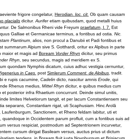
aeviente
frigore
congelatur
,
Herodian
.
loc
.
cit
.
Ob
quam
causam
no
glacialis
dicitur
.
Aurifer
etiam
quibusdam
,
quod
metalli
huius
antur
.
De
Salmonibus
Rheni
vide
Freyum
praefatum
,
l
.
7
.
Est
iquus
Galliae
et
Germanicae
terminus
,
a
fontibus
ad
ostia
.
Nic
.
istam
Plantinum
,
alios
,
non
procul
a
Danubii
et
Padi
fontibus
et
st
summarum
Alpium
sive
S
.
Gotthardi
,
oritur
ex
Alpibus
in
parte
m
maior
et
magis
ad
Boream
Vorder
Rhyn
dicitur
,
seu
primus
nder
Rhyn
,
seu
secundus
,
magis
ad
meridiem
ex
S
.
lum
quondam
Nymphis
dicatum
,
cuius
adhuc
vestigia
cernuntur
,
Vigenerius
in
Caes
.
post
Simlerum
Comment
.
de
Alpibus
,
tradit
.
bi
e
rupis
cacumine
,
Cadelin
dicto
,
nascitur
amnis
Erode
,
qui
inde
Rhenus
medius
,
Mittel
Rhyn
dicitur
,
e
quibus
medius
cum
o
et
posterior
infra
Rhaetium
concurrunt
.
Deinde
simul
unitis
,
inde
limites
Helvetiorum
tangit
,
et
per
lacum
Constantiensem
seu
tia
separans
,
Constantiam
rigat
,
uti
Scaphusiam
.
Hinc
Arolâ
,
Laufenburgum
,
Sanctionem
,
et
Rheno
feldam
labitur
,
uti
et
,
quandoque
in
Occidentem
parum
profluit
,
cum
a
fontibus
suis
ad
tum
versus
respiciat
,
postmodum
ad
Septentrionem
incurvetur
,
entem
cursum
dirigat
Basileam
versus
,
auctus
prius
ut
dictum
lsatiam
tendens
,
in
Boream
fluit
iuxta
Novoburgum
et
Brisiacum
,