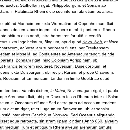
viô
auctus
,
Stolhoffam
rigat
,
Philippoburgum
,
et
Spiram
ab
ctam
,
in
Palatinatu
Rheni
dicto
seu
inferiori
ubi
etiam
ex
altera
eceptô
ad
Manheimum
iuxta
Wormatiam
et
Oppenheimum
fluit
.
annos
decem
labore
ingenti
et
opere
mirabili
pontem
in
Rheno
ante
obitum
eius
annô
,
intra
horas
tres
fortuitô
in
cendiô
ctus
iuxta
Ingelheimum
,
Bingium
,
apud
quod
Nava
,
Nah
,
et
Nach
,
characum
,
ac
Vesaliam
superiorem
fluens
,
per
Trevirensem
etiam
et
Mosellâ
,
ad
Confluentes
ad
Antenacum
tendit
,
deinde
eparans
,
Bonnam
rigat
,
hinc
Coloniam
Agrippinam
,
ubi
ut
Francis
terrorem
incuteret
,
Novesium
,
Duseldorpium
,
et
fluens
iuxta
Duisburgum
,
ubi
recipit
Ruram
,
et
prope
Orsovium
,
m
,
Reesium
,
et
Emmericum
,
tandem
in
limite
Gueldriae
et
ad
am
tendens
,
Vahalis
dictum
,
le
Vahal
,
Noviomagum
rigat
,
et
paulo
rope
Arenacum
fluit
,
ubi
per
Drusum
fossa
Rhenum
inter
et
Salam
lacum
in
Oceanum
effundit
Sed
altera
pars
ad
occasum
tendens
num
dictum
rigat
,
ut
et
Lugdumum
Batavorum
,
ubi
et
sensim
ô
ostiô
inter
vicos
Catwick
,
et
Nortwick
.
Sed
Oceanus
aliquando
isset
aqua
retroacta
,
sinistram
ripam
icindens
Annô
860
.
alveum
ut
medium
illum
et
antiquum
Rheni
alveum
arenarum
tumulis