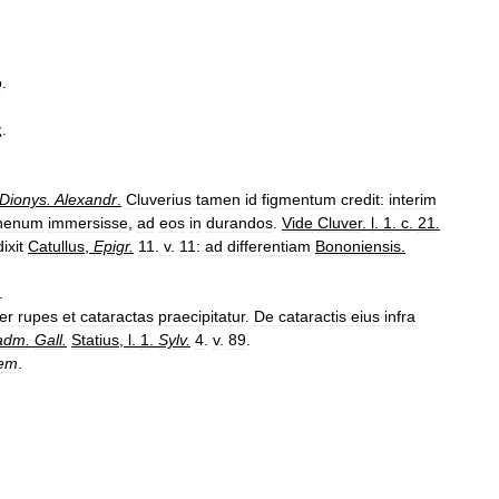
ο
.
ς
.
Dionys
.
Alexandr
.
Cluverius
tamen
id
figmentum
credit:
interim
henum
immersisse
,
ad
eos
in
durandos
.
Vide
Cluver
.
l
.
1
.
c
.
21
.
dixit
Catullus
,
Epigr
.
11
.
v
.
11:
ad
differentiam
Bononiensis
.
.
er
rupes
et
cataractas
praecipitatur
.
De
cataractis
eius
infra
adm
.
Gall
.
Statius
,
l
.
1
.
Sylv
.
4
.
v
.
89
.
lem
.