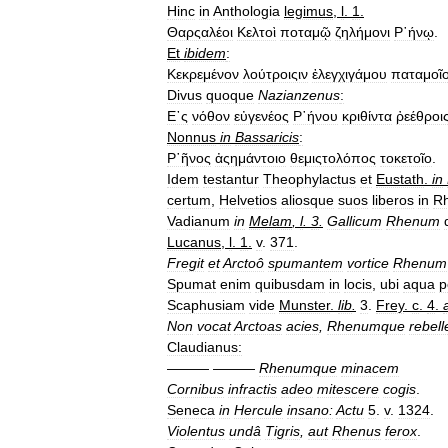
Hinc
in
Anthologia
legimus
,
l
.
1
.
Θαρςαλέοι
Κελτοὶ
ποταμῷ
ζηλήμονι
Ρ῾ήνῳ
.
Et
ibidem
:
Κεκρεμένον
λούτροιςιν
ἐλεγχιγάμου
παταμοῖ
Divus
quoque
Nazianzenus
:
Ε᾿ς
νόθον
εὐγενέος
Ρ῾ήνου
κριθίντα
ῤεέθροι
Nonnus
in
Bassaricis
:
Ρ῾ῆνος
ἀςημάντοιο
θεμιςτολόπος
τοκετοῖο
.
Idem
testantur
Theophylactus
et
Eustath
.
in
certum
,
Helvetios
aliosque
suos
liberos
in
R
Vadianum
in
Melam
,
l
.
3
.
Gallicum
Rhenum
Lucanus
,
l
.
1
.
v
.
371
.
Fregit
et
Arctoô
spumantem
vortice
Rhenum
Spumat
enim
quibusdam
in
locis
,
ubi
aqua
p
Scaphusiam
vide
Munster
.
lib
.
3
.
Frey
.
c
.
4
.
Non
vocat
Arctoas
acies
,
Rhenumque
rebel
Claudianus:
——— ———
Rhenumque
minacem
Cornibus
infractis
adeo
mitescere
cogis
.
Seneca
in
Hercule
insano:
Actu
5
.
v
.
1324
.
Violentus
undâ
Tigris
,
aut
Rhenus
ferox
.