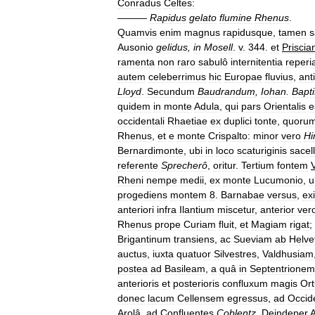
Conradus
Celtes:
———
Rapidus
gelato
flumine
Rhenus
.
Quamvis
enim
magnus
rapidusque
,
tamen
s
Ausonio
gelidus
,
in
Mosell
.
v
.
344
.
et
Priscia
ramenta
non
raro
sabulô
internitentia
reperi
autem
celeberrimus
hic
Europae
fluvius
,
ant
Lloyd
.
Secundum
Baudrandum
,
Iohan
.
Bapt
quidem
in
monte
Adula
,
qui
pars
Orientalis
e
occidentali
Rhaetiae
ex
duplici
tonte
,
quoru
Rhenus
,
et
e
monte
Crispalto:
minor
vero
Hi
Bernardimonte
,
ubi
in
loco
scaturiginis
sacel
referente
Sprecherô
,
oritur
.
Tertium
fontem
Rheni
nempe
medii
,
ex
monte
Lucumonio
,
u
progediens
montem
8
.
Barnabae
versus
,
ex
anteriori
infra
Ilantium
miscetur
,
anterior
ver
Rhenus
prope
Curiam
fluit
,
et
Magiam
rigat
;
Brigantinum
transiens
,
ac
Sueviam
ab
Helve
auctus
,
iuxta
quatuor
Silvestres
,
Valdhusiam
postea
ad
Basileam
,
a
quâ
in
Septentrionem
anterioris
et
posterioris
confluxum
magis
Or
donec
lacum
Cellensem
egressus
,
ad
Occid
Arolâ
,
ad
Confluentes
Coblentz
.
Deindeper
A