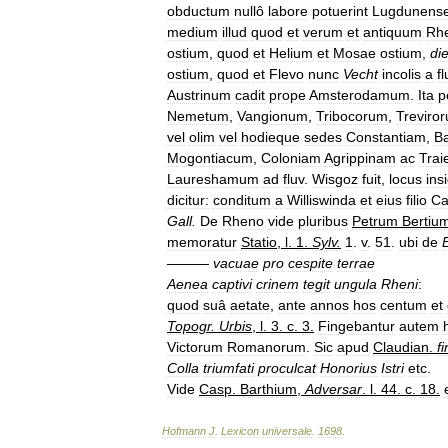
obductum
nullô
labore
potuerint
Lugdunens
medium
illud
quod
et
verum
et
antiquum
Rh
ostium
,
quod
et
Helium
et
Mosae
ostium
,
di
ostium
,
quod
et
Flevo
nunc
Vecht
incolis
a
fl
Austrinum
cadit
prope
Amsterodamum
.
Ita
p
Nemetum
,
Vangionum
,
Tribocorum
,
Treviro
vel
olim
vel
hodieque
sedes
Constantiam
,
B
Mogontiacum
,
Coloniam
Agrippinam
ac
Trai
Laureshamum
ad
fluv
.
Wisgoz
fuit
,
locus
ins
dicitur:
conditum
a
Williswinda
et
eius
filio
Ca
Gall
.
De
Rheno
vide
pluribus
Petrum
Bertiu
memoratur
Statio
,
l
.
1
.
Sylv
.
1
.
v
.
51
.
ubi
de
———
vacuae
pro
cespite
terrae
Aenea
captivi
crinem
tegit
ungula
Rheni
:
quod
suâ
aetate
,
ante
annos
hos
centum
et
Topogr
.
Urbis
,
l
.
3
.
c
.
3
.
Fingebantur
autem
Victorum
Romanorum
.
Sic
apud
Claudian
.
f
Colla
triumfati
proculcat
Honorius
Istri
etc
.
Vide
Casp
.
Barthium
,
Adversar
.
l
.
44
.
c
.
18
.
Hofmann
J
.
Lexicon
universale
.
1698
.