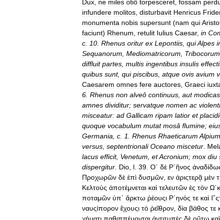
Dux
,
ne
miles
otiô
torpesceret
,
fossam
perdu
infundere
molitos
,
disturbavit
Henricus
Fride
monumenta
nobis
supersunt
(
nam
qui
Aristo
faciunt
)
Rhenum
,
retulit
Iulius
Caesar
,
in
Co
c
.
10
.
Rhenus
oritur
ex
Lepontiis
,
qui
Alpes
i
Sequanorum
,
Mediomatricorum
,
Tribocorum
diffluit
partes
,
multis
ingentibus
insulis
effect
quibus
sunt
,
qui
piscibus
,
atque
ovis
avium
v
Caesarem
omnes
fere
auctores
,
Graeci
iuxt
6
.
Rhenus
non
alveô
continuus
,
aut
modicas
amnes
dividitur
;
servatque
nomen
ac
violen
misceatur:
ad
Gallicam
ripam
latior
et
placid
quoque
vocabulum
mutat
mosâ
flumine
;
eiu
Germania
,
c
.
1
.
Rhenus
Rhaeticarum
Alpiu
versus
,
septentrionali
Oceano
miscetur
.
Mel
lacus
efficit
,
Venetum
,
et
Acronium
;
mox
diu
dispergitur
.
Dio
,
l
.
39
.
Ο῾
δὲ
Ρ῾ῆνος
ἀναδίδως
Προχωρῶν
δὲ
ἐπὶ
δυσμῶν
,
εν
ἀριςτερᾷ
μὲν
τ
Κελτοὺς
ἀποτέμνεται
καὶ
τελευτῶν
ἐς
τὸν
Ω᾿
ποταμῶν
ὑπ᾿
ἄρκτω
ῥέουςι
Ρ῾ηνός
τε
καὶ
Ι῎
ναυςίπορον
ἔχουςι
τὸ
ῥεῖθρον
,
δὶα
βάθος
τε
χήματι
παθιππέυονται
ἀντιτυπὲς
δὲ
οὕτω
καὶ