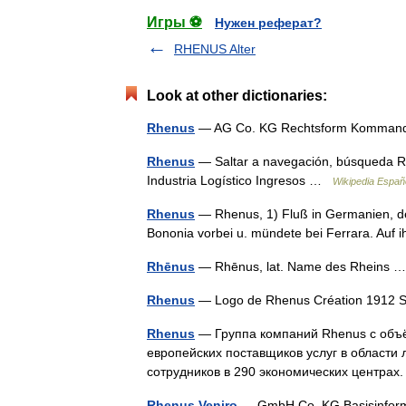
Игры ⚽
Нужен реферат?
RHENUS Alter
Look at other dictionaries:
Rhenus
— AG Co. KG Rechtsform Kommandi
Rhenus
— Saltar a navegación, búsqueda 
Industria Logístico Ingresos …
Wikipedia Españ
Rhenus
— Rhenus, 1) Fluß in Germanien, der 
Bononia vorbei u. mündete bei Ferrara. Auf 
Rhēnus
— Rhēnus, lat. Name des Rheins
Rhenus
— Logo de Rhenus Création 1912
Rhenus
— Группа компаний Rhenus с объё
европейских поставщиков услуг в области 
сотрудников в 290 экономических центр
Rhenus Veniro
— GmbH Co. KG Basisinfor