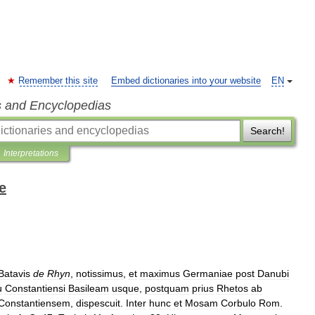
Remember this site
Embed dictionaries into your website
EN
s and Encyclopedias
Search!
Interpretations
e
Batavis
de
Rhyn
,
notissimus
,
et
maximus
Germaniae
post
Danubi
u
Constantiensi
Basileam
usque
,
postquam
prius
Rhetos
ab
Constantiensem
,
dispescuit
.
Inter
hunc
et
Mosam
Corbulo
Rom
.